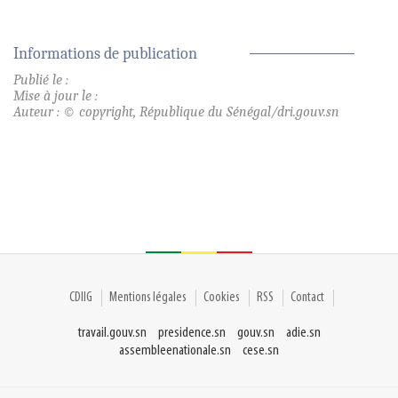
Informations de publication
Publié le :
Mise à jour le :
Auteur : © copyright, République du Sénégal/dri.gouv.sn
CDIIG
Mentions légales
Cookies
RSS
Contact
travail.gouv.sn
presidence.sn
gouv.sn
adie.sn
assembleenationale.sn
cese.sn