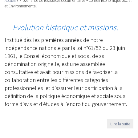
Accueil
»
Provenance de ressources documentaires
•
Conseil Economique Social
Vous êtes ici
et Environnemental
— Evolution historique et missions.
Institué dès les premières années de notre
indépendance nationale par la loi n°61/52 du 23 juin
1961, le Conseil économique et social de sa
dénomination originelle, est une assemblée
consultative et avait pour missions de favoriser la
collaboration entre les différentes catégories
professionnelles et d’assurer leur participation à la
définition de la politique économique et sociale sous
forme d’avis et d’études à l’endroit du gouvernement.
Lire la suite