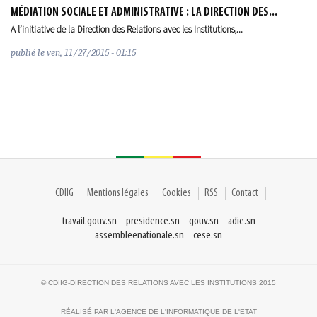
MÉDIATION SOCIALE ET ADMINISTRATIVE : LA DIRECTION DES...
A l’initiative de la Direction des Relations avec les Institutions,...
publié le
ven, 11/27/2015 - 01:15
CDIIG
Mentions légales
Cookies
RSS
Contact
travail.gouv.sn
presidence.sn
gouv.sn
adie.sn
assembleenationale.sn
cese.sn
© CDIIG-DIRECTION DES RELATIONS AVEC LES INSTITUTIONS 2015
RÉALISÉ PAR L'AGENCE DE L'INFORMATIQUE DE L'ETAT