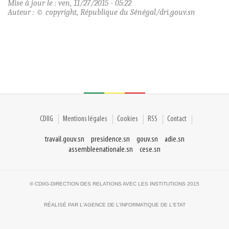
Mise à jour le : ven, 11/27/2015 - 05:22
Auteur : © copyright, République du Sénégal/dri.gouv.sn
CDIIG
Mentions légales
Cookies
RSS
Contact
travail.gouv.sn
presidence.sn
gouv.sn
adie.sn
assembleenationale.sn
cese.sn
© CDIIG-DIRECTION DES RELATIONS AVEC LES INSTITUTIONS 2015
RÉALISÉ PAR L'AGENCE DE L'INFORMATIQUE DE L'ETAT