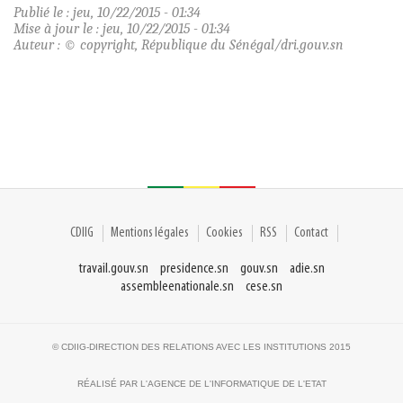
Publié le : jeu, 10/22/2015 - 01:34
Mise à jour le : jeu, 10/22/2015 - 01:34
Auteur : © copyright, République du Sénégal/dri.gouv.sn
CDIIG
Mentions légales
Cookies
RSS
Contact
travail.gouv.sn
presidence.sn
gouv.sn
adie.sn
assembleenationale.sn
cese.sn
© CDIIG-DIRECTION DES RELATIONS AVEC LES INSTITUTIONS 2015
RÉALISÉ PAR L'AGENCE DE L'INFORMATIQUE DE L'ETAT