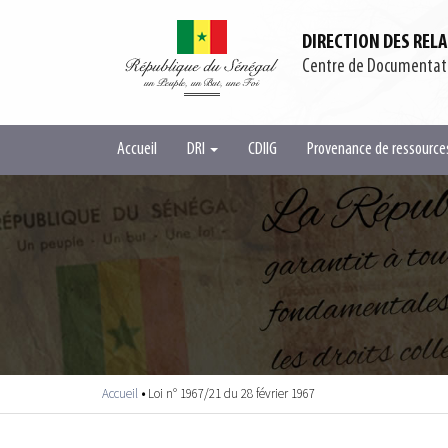
Aller au contenu principal
DIRECTION DES REL
Centre de Documentatio
Accueil
DRI
CDIIG
Provenance de ressourc
Accueil
•
Loi n° 1967/21 du 28 février 1967
Vous êtes ici